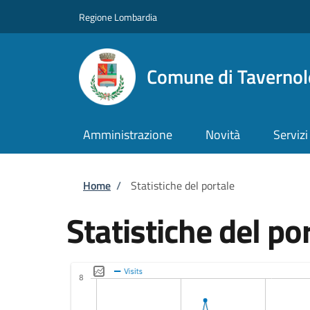
Salta al contenuto principale
Skip to footer content
Regione Lombardia
Comune di Tavernole
Amministrazione
Novità
Servizi
Briciole di pane
Home
/
Statistiche del portale
Statistiche del po