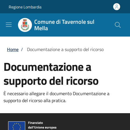
Salta al contenuto principale
Skip to footer content
Regione Lombardia
Comune di Tavernole sul
Mella
Briciole di pane
Home
/
Documentazione a supporto del ricorso
Documentazione a
supporto del ricorso
È necessario allegare il documento Documentazione a
supporto del ricorso alla pratica.