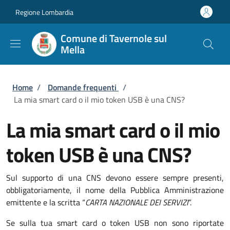
Salta al contenuto principale
Skip to footer content
Regione Lombardia
Comune di Tavernole sul
Mella
Briciole di pane
Home
/
Domande frequenti
/
La mia smart card o il mio token USB è una CNS?
La mia smart card o il mio
token USB è una CNS?
Sul supporto di una CNS devono essere sempre presenti,
obbligatoriamente, il nome della Pubblica Amministrazione
emittente e la scritta “
CARTA NAZIONALE DEI SERVIZI
”.
Se sulla tua smart card o token USB non sono riportate