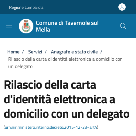
Salta al contenuto principale
Skip to footer content
Regione Lombardia
Comune di Tavernole sul
Mella
Briciole di pane
Home
/
Servizi
/
Anagrafe e stato civile
/
Rilascio della carta d'identità elettronica a domicilio con
un delegato
Rilascio della carta
d'identità elettronica a
domicilio con un delegato
(
urn:nir:ministero.interno:decreto:2015-12-23~art4
)