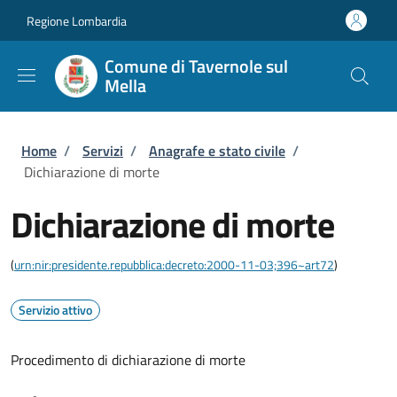
Salta al contenuto principale
Skip to footer content
Regione Lombardia
Comune di Tavernole sul
Mella
Briciole di pane
Home
/
Servizi
/
Anagrafe e stato civile
/
Dichiarazione di morte
Dichiarazione di morte
(
urn:nir:presidente.repubblica:decreto:2000-11-03;396~art72
)
Servizio attivo
Procedimento di dichiarazione di morte