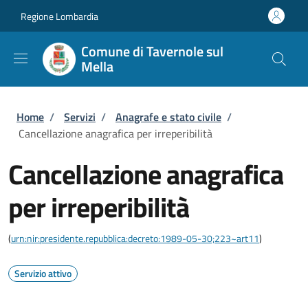
Salta al contenuto principale
Skip to footer content
Regione Lombardia
Comune di Tavernole sul
Mella
Briciole di pane
Home
/
Servizi
/
Anagrafe e stato civile
/
Cancellazione anagrafica per irreperibilità
Cancellazione anagrafica
per irreperibilità
(
urn:nir:presidente.repubblica:decreto:1989-05-30;223~art11
)
Servizio attivo