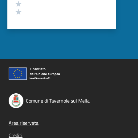
Valuta 2 stelle su 5
Valuta 1 stelle su 5
Comune di Tavernole sul Mella
Footer menu
Area riservata
Crediti