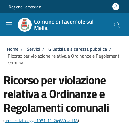
Salta al contenuto principale
Skip to footer content
Regione Lombardia
Comune di Tavernole sul
Mella
Briciole di pane
Home
/
Servizi
/
Giustizia e sicurezza pubblica
/
Ricorso per violazione relativa a Ordinanze e Regolamenti
comunali
Ricorso per violazione
relativa a Ordinanze e
Regolamenti comunali
(
urn:nir:stato:legge:1981-11-24;689~art18
)