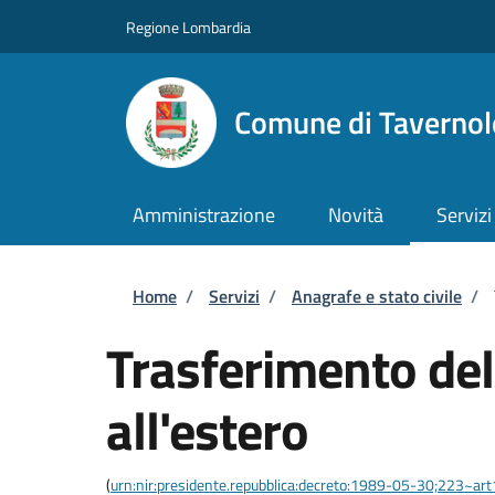
Salta al contenuto principale
Skip to footer content
Regione Lombardia
Comune di Tavernole
Amministrazione
Novità
Servizi
Briciole di pane
Home
/
Servizi
/
Anagrafe e stato civile
/
Trasferimento del
all'estero
(
urn:nir:presidente.repubblica:decreto:1989-05-30;223~ar